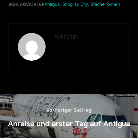
SCHLAGWÖRTER
Antigua
,
Stingray City
,
Stachelrochen
Kerstin
Vorheriger Beitrag
Anreise und erster Tag auf Antigua