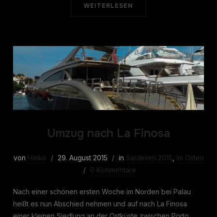
WEITERLESEN
Umzug nach La Finosa
von
Heiko
29. August 2015
in
Sardinien 2015
,
Im Osten
0 Kommentare
Nach einer schönen ersten Woche im Norden bei Palau
heißt es nun Abschied nehmen und auf nach La Finosa
einer kleinen Siedlung an der Ostküste zwischen Porto