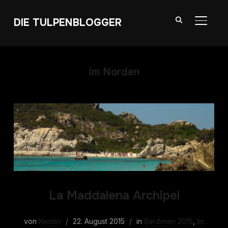
DIE TULPENBLOGGER
SEITE
Im Norden
La Maddalena Archipel
von
Kerstin
22. August 2015
in
Sardinien 2015
,
Im