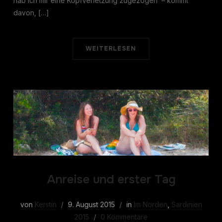
hab ich mir eine Kopfverletzung zugezogen – kommt
davon, […]
WEITERLESEN
Anreise und erster Tag
von
Kerstin
9. August 2015
in
Im Norden
,
Sardinien
2015
0 Kommentare