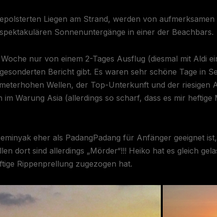
k gepolsterten Liegen am Strand, werden von aufmerksamen 
e spektakulären Sonnenuntergänge in einer der Beachbars.
Woche nur von einem 2-Tages Ausflug (diesmal mit Aldi ei
gesonderten Bericht gibt. Es waren sehr schöne Tage in Se
 meterhohen Wellen, der Top-Unterkunft und der riesigen 
h im Warung Asia (allerdings so scharf, dass es mir hefti
Seminyak eher als PadangPadang für Anfänger geeignet ist, a
en dort sind allerdings „Mörder“!!! Heiko hat es gleich gel
tige Rippenprellung zugezogen hat.