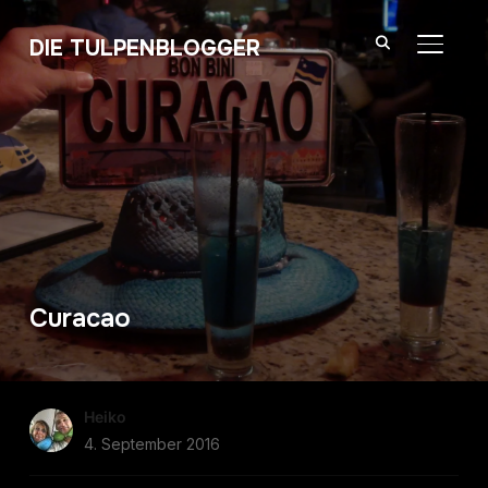
DIE TULPENBLOGGER
SEITE
Curacao
Heiko
4. September 2016