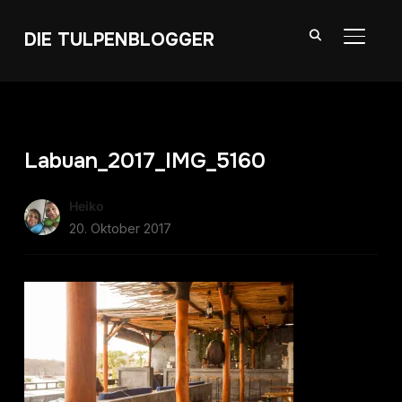
DIE TULPENBLOGGER
SEITE
Labuan_2017_IMG_5160
Heiko
20. Oktober 2017