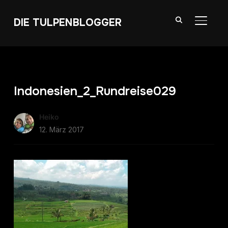
DIE TULPENBLOGGER
SEITE
Indonesien_2_Rundreise029
Heiko
12. März 2017