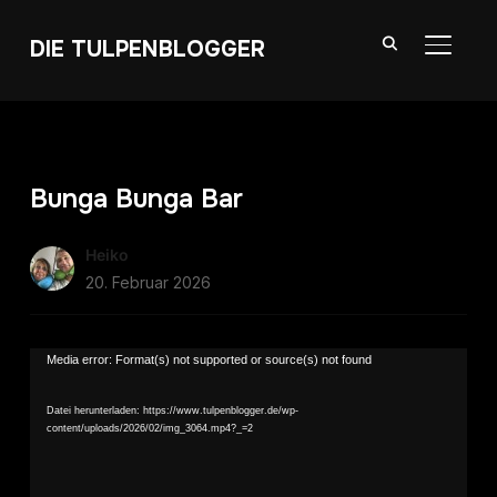
DIE TULPENBLOGGER
SEITE
Bunga Bunga Bar
Heiko
20. Februar 2026
Video-
Media error: Format(s) not supported or source(s) not found
Player
Datei herunterladen: https://www.tulpenblogger.de/wp-
content/uploads/2026/02/img_3064.mp4?_=2