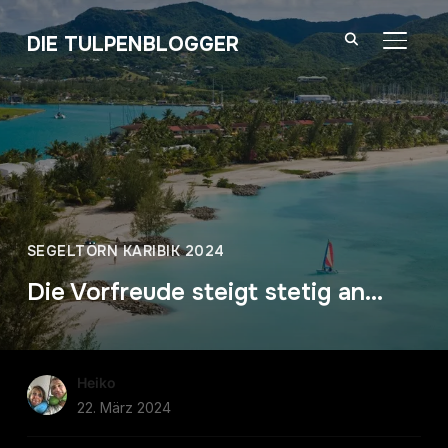
DIE TULPENBLOGGER
SEITE
SEGELTÖRN KARIBIK 2024
Die Vorfreude steigt stetig an…
Heiko
22. März 2024