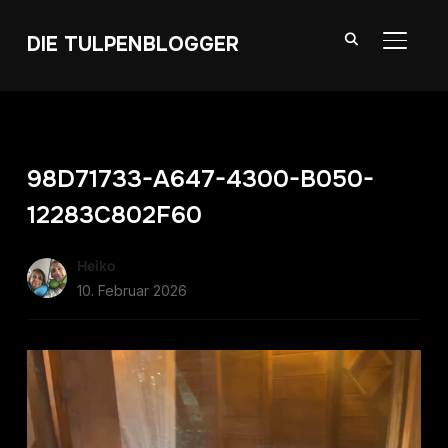
DIE TULPENBLOGGER
SEITE
98D71733-A647-4300-B050-
12283C802F60
Heiko
10. Februar 2026
Video-
Player