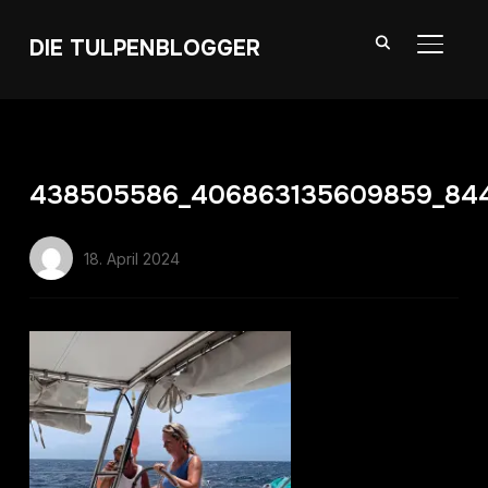
DIE TULPENBLOGGER
SEITE
438505586_406863135609859_84
18. April 2024