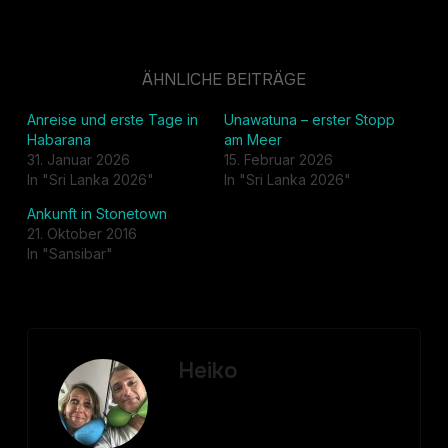
ÄHNLICHE BEITRÄGE
Anreise und erste Tage in
Unawatuna – erster Stopp
Habarana
am Meer
31. Januar 2026
15. Februar 2026
In "Sri Lanka 2026"
In "Sri Lanka 2026"
Ankunft in Stonetown
21. Oktober 2016
In "Sansibar"
Heiko